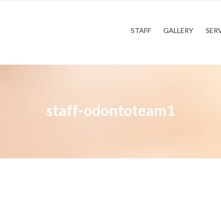
STAFF
GALLERY
SERV
staff-odontoteam1