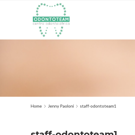
Home
Jenny Paoloni
staff-odontoteam1
staff-odontoteam1